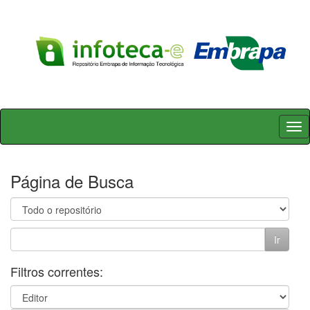
Skip
navigation
Página de Busca
Filtros correntes: