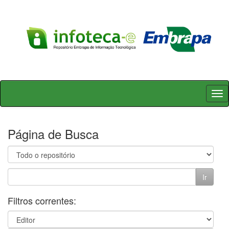
Skip
navigation
Página de Busca
Filtros correntes: