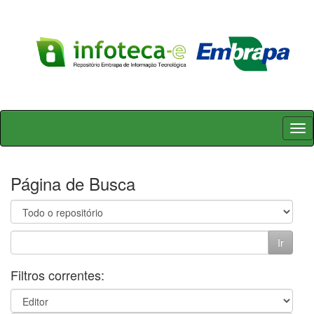
Skip
navigation
Página de Busca
Filtros correntes: