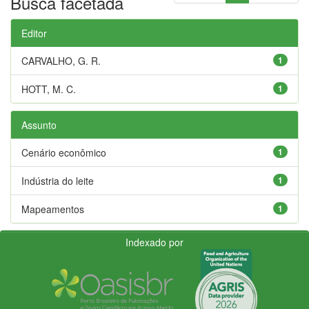
Busca facetada
Editor
CARVALHO, G. R.
1
HOTT, M. C.
1
Assunto
Cenário econômico
1
Indústria do leite
1
Mapeamentos
1
Indexado por