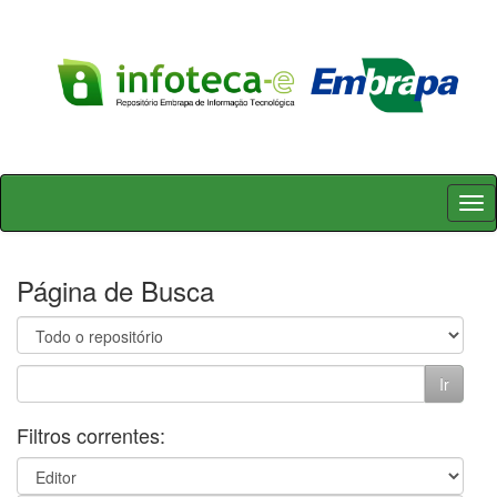
Skip
navigation
Página de Busca
Filtros correntes: