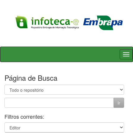
Skip
navigation
Página de Busca
Filtros correntes: