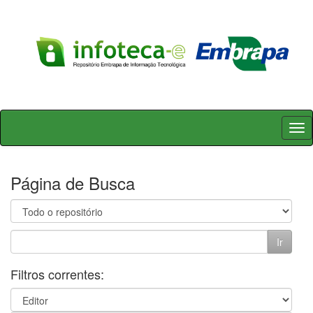
Skip
navigation
Página de Busca
Filtros correntes: