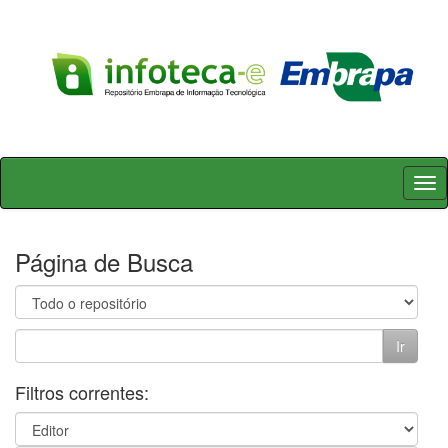
Skip
navigation
Página de Busca
Filtros correntes: