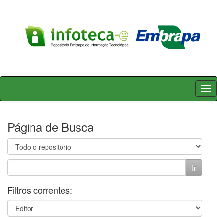
Skip
navigation
Página de Busca
Filtros correntes: