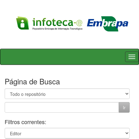
Skip
navigation
Página de Busca
Filtros correntes: