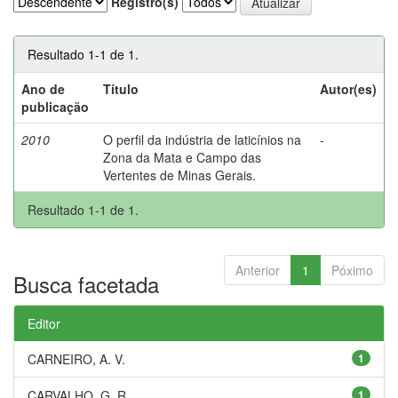
Registro(s)
Resultado 1-1 de 1.
Ano de
Título
Autor(es)
publicação
2010
O perfil da indústria de laticínios na
-
Zona da Mata e Campo das
Vertentes de Minas Gerais.
Resultado 1-1 de 1.
Anterior
1
Póximo
Busca facetada
Editor
CARNEIRO, A. V.
1
CARVALHO, G. R.
1