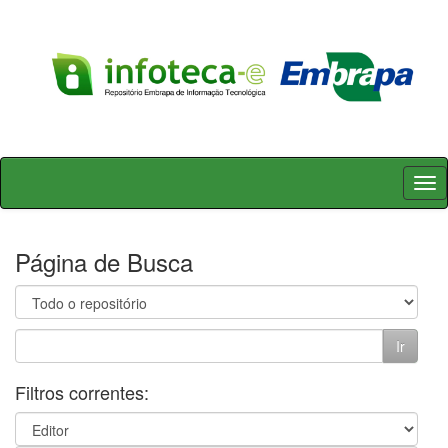
Skip
navigation
Página de Busca
Filtros correntes: