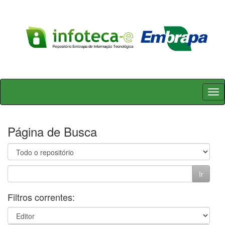
Skip
navigation
Página de Busca
Filtros correntes: