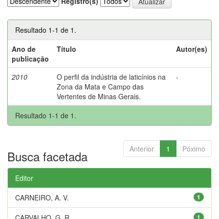
Registro(s)
Resultado 1-1 de 1.
Ano de
Título
Autor(es)
publicação
2010
O perfil da indústria de laticínios na
-
Zona da Mata e Campo das
Vertentes de Minas Gerais.
Resultado 1-1 de 1.
Anterior
1
Póximo
Busca facetada
Editor
CARNEIRO, A. V.
1
CARVALHO, G. R.
1