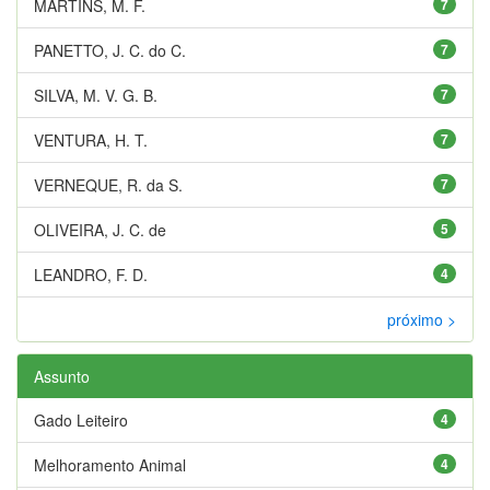
MARTINS, M. F.
7
PANETTO, J. C. do C.
7
SILVA, M. V. G. B.
7
VENTURA, H. T.
7
VERNEQUE, R. da S.
7
OLIVEIRA, J. C. de
5
LEANDRO, F. D.
4
próximo >
Assunto
Gado Leiteiro
4
Melhoramento Animal
4