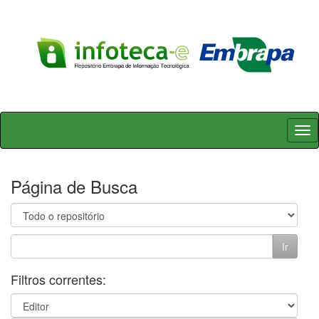
Skip
navigation
Página de Busca
Filtros correntes: