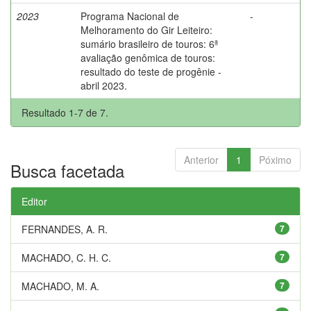
2023
Programa Nacional de
-
Melhoramento do Gir Leiteiro:
sumário brasileiro de touros: 6ª
avaliação genômica de touros:
resultado do teste de progênie -
abril 2023.
Resultado 1-7 de 7.
Anterior
1
Póximo
Busca facetada
Editor
FERNANDES, A. R.
7
MACHADO, C. H. C.
7
MACHADO, M. A.
7