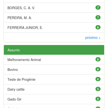
BORGES, C. A. V.
7
PEREIRA, M. A.
7
FERREIRA JUNIOR, E.
6
próximo >
Assunto
Melhoramento Animal
8
Bovino
6
Teste de Progênie
6
Dairy cattle
5
Gado Gir
5