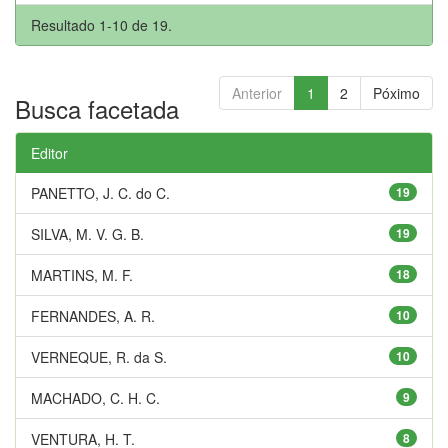
Resultado 1-10 de 19.
Anterior
1
2
Póximo
Busca facetada
Editor
PANETTO, J. C. do C.
19
SILVA, M. V. G. B.
19
MARTINS, M. F.
18
FERNANDES, A. R.
10
VERNEQUE, R. da S.
10
MACHADO, C. H. C.
9
VENTURA, H. T.
8