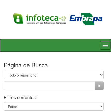
Skip
navigation
Página de Busca
Filtros correntes: