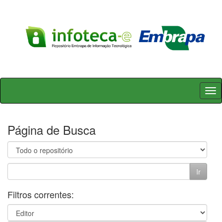
Skip
navigation
Página de Busca
Filtros correntes: