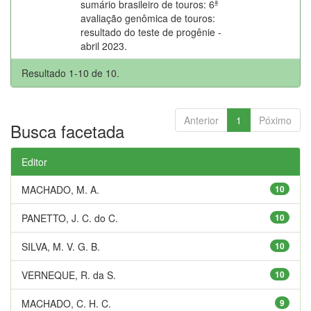
sumário brasileiro de touros: 6ª
avaliação genômica de touros:
resultado do teste de progênie -
abril 2023.
Resultado 1-10 de 10.
Anterior
1
Póximo
Busca facetada
Editor
MACHADO, M. A.
10
PANETTO, J. C. do C.
10
SILVA, M. V. G. B.
10
VERNEQUE, R. da S.
10
MACHADO, C. H. C.
9