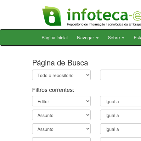
Skip
Página inicial
Navegar
Sobre
Est
navigation
Página de Busca
Filtros correntes: