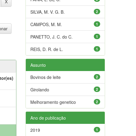
SILVA, M. V. G. B.
2
CAMPOS, M. M.
1
PANETTO, J. C. do C.
1
REIS, D. R. de L.
1
Assunto
Bovinos de leite
2
tor(es)
Girolando
2
Melhoramento genetico
2
Ano de publicação
2019
1