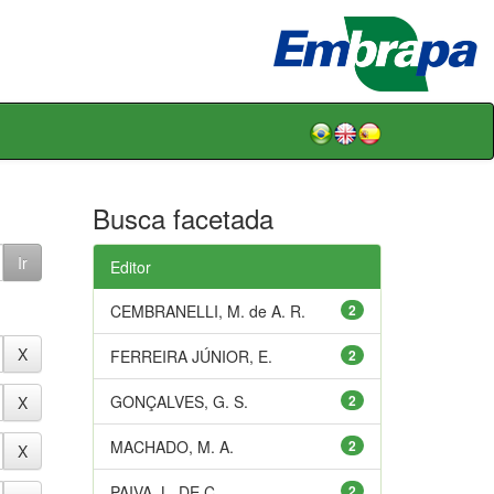
Busca facetada
Editor
CEMBRANELLI, M. de A. R.
2
FERREIRA JÚNIOR, E.
2
GONÇALVES, G. S.
2
MACHADO, M. A.
2
PAIVA, L. DE C.
2