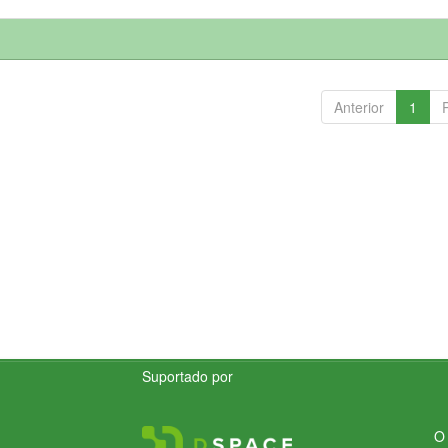
Anterior
1
Suportado por
O 