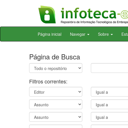
Skip
Página inicial
Navegar
Sobre
Est
navigation
Página de Busca
Filtros correntes: