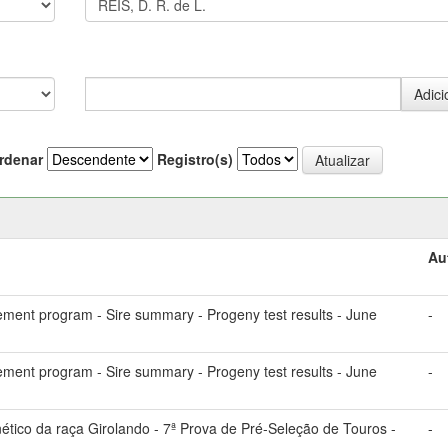
rdenar
Registro(s)
Au
ement program - Sire summary - Progeny test results - June
-
ement program - Sire summary - Progeny test results - June
-
ico da raça Girolando - 7ª Prova de Pré-Seleção de Touros -
-