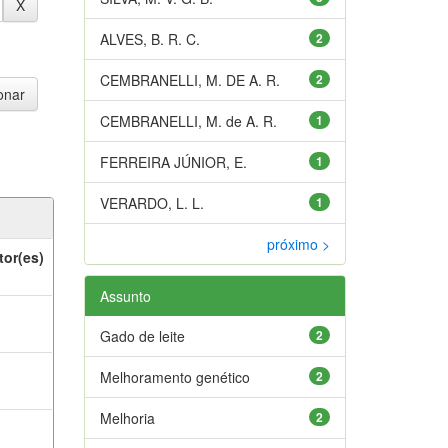
ALVES, B. R. C.
2
CEMBRANELLI, M. DE A. R.
2
CEMBRANELLI, M. de A. R.
1
FERREIRA JÚNIOR, E.
1
VERARDO, L. L.
1
próximo >
tor(es)
Assunto
Gado de leite
2
Melhoramento genético
2
Melhoria
2