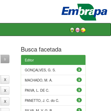
Busca facetada
Editor
GONÇALVES, G. S.
3
MACHADO, M. A.
3
PAIVA, L. DE C.
3
PANETTO, J. C. do C.
3
SILVA, M. V. G. B.
3