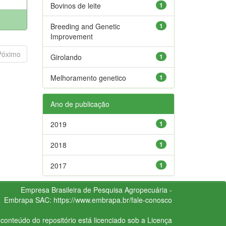
Bovinos de leite
1
Breeding and Genetic
1
Improvement
Póximo
Girolando
1
Melhoramento genetico
1
Ano de publicação
2019
1
2018
1
2017
1
Empresa Brasileira de Pesquisa Agropecuária -
Embrapa
SAC:
https://www.embrapa.br/fale-conosco
conteúdo do repositório está licenciado sob a Licença