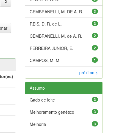
CEMBRANELLI, M. DE A. R.
3
REIS, D. R. de L.
3
CEMBRANELLI, M. de A. R.
2
FERREIRA JÚNIOR, E.
2
CAMPOS, M. M.
1
próximo >
tor(es)
Assunto
Gado de leite
3
Melhoramento genético
3
Melhoria
3