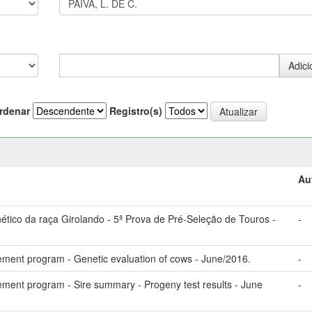
rdenar
Registro(s)
Au
ico da raça Girolando - 5ª Prova de Pré-Seleção de Touros -
-
ement program - Genetic evaluation of cows - June/2016.
-
ement program - Sire summary - Progeny test results - June
-