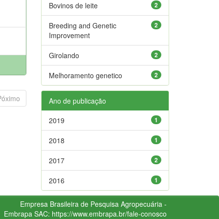
Bovinos de leite
2
Breeding and Genetic
2
Improvement
Girolando
2
Melhoramento genetico
2
Póximo
Ano de publicação
2019
1
2018
1
2017
2
2016
1
Empresa Brasileira de Pesquisa Agropecuária -
Embrapa
SAC:
https://www.embrapa.br/fale-conosco