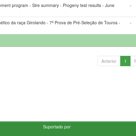
ement program - Sire summary - Progeny test results - June
-
ico da raça Girolando - 7ª Prova de Pré-Seleção de Touros -
-
Anterior
1
Suportado por