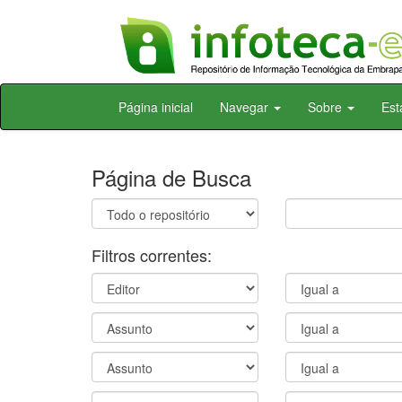
Skip
Página inicial
Navegar
Sobre
Est
navigation
Página de Busca
Filtros correntes: