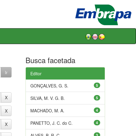
Busca facetada
Editor
GONÇALVES, G. S.
5
SILVA, M. V. G. B.
5
MACHADO, M. A.
4
PANETTO, J. C. do C.
4
ALVES, B. R. C.
3