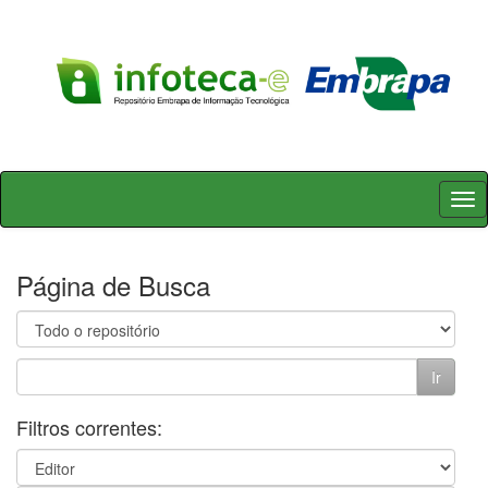
Skip
navigation
Página de Busca
Filtros correntes: