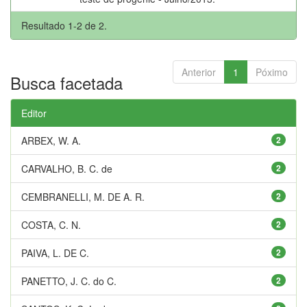
Resultado 1-2 de 2.
Anterior
1
Póximo
Busca facetada
Editor
ARBEX, W. A.
2
CARVALHO, B. C. de
2
CEMBRANELLI, M. DE A. R.
2
COSTA, C. N.
2
PAIVA, L. DE C.
2
PANETTO, J. C. do C.
2