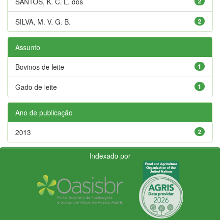
SANTOS, K. C. L. dos
2
SILVA, M. V. G. B.
2
Assunto
Bovinos de leite
1
Gado de leite
1
Ano de publicação
2013
2
Indexado por