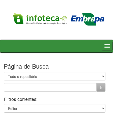
Skip
navigation
Página de Busca
Filtros correntes: