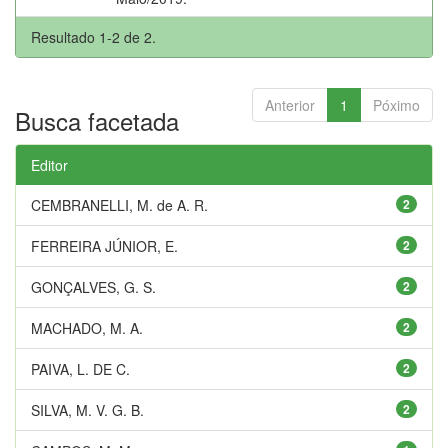
Resultado 1-2 de 2.
Anterior
1
Póximo
Busca facetada
Editor
CEMBRANELLI, M. de A. R.
2
FERREIRA JÚNIOR, E.
2
GONÇALVES, G. S.
2
MACHADO, M. A.
2
PAIVA, L. DE C.
2
SILVA, M. V. G. B.
2