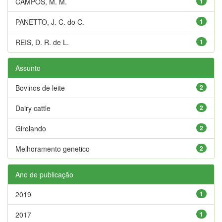
CAMPOS, M. M.
1
PANETTO, J. C. do C.
1
REIS, D. R. de L.
1
Assunto
Bovinos de leite
2
Dairy cattle
2
Girolando
2
Melhoramento genetico
2
Ano de publicação
2019
1
2017
1