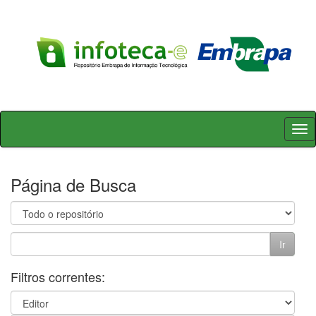
Skip
navigation
Página de Busca
Filtros correntes: