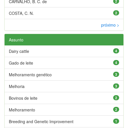
CARVALHO, B. C. de
2
COSTA, C. N.
2
próximo >
Assunto
Dairy cattle
4
Gado de leite
4
Melhoramento genético
3
Melhoria
3
Bovinos de leite
2
Melhoramento
2
Breeding and Genetic Improvement
1