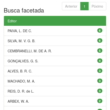
Anterior
1
Póximo
Busca facetada
Editor
PAIVA, L. DE C.
6
SILVA, M. V. G. B.
6
CEMBRANELLI, M. DE A. R.
5
GONÇALVES, G. S.
4
ALVES, B. R. C.
3
MACHADO, M. A.
3
REIS, D. R. de L.
3
ARBEX, W. A.
2