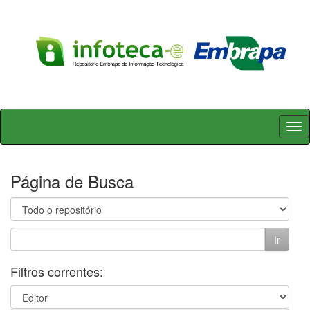
Skip
navigation
Página de Busca
Filtros correntes: