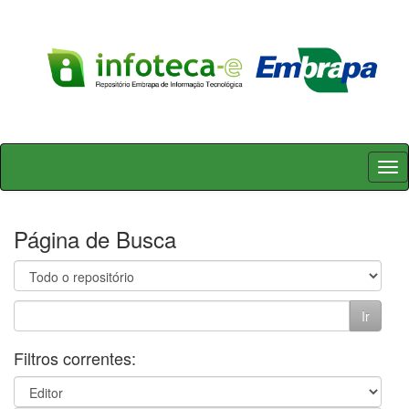
Skip
navigation
Página de Busca
Filtros correntes: