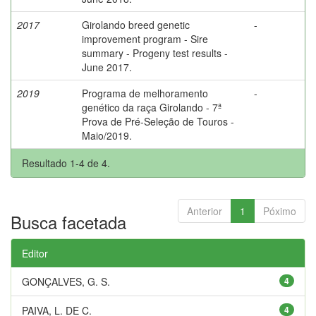
2017
Girolando breed genetic
-
improvement program - Sire
summary - Progeny test results -
June 2017.
2019
Programa de melhoramento
-
genético da raça Girolando - 7ª
Prova de Pré-Seleção de Touros -
Maio/2019.
Resultado 1-4 de 4.
Anterior
1
Póximo
Busca facetada
Editor
GONÇALVES, G. S.
4
PAIVA, L. DE C.
4