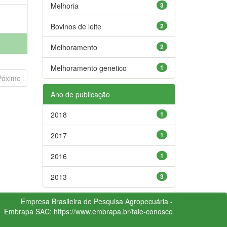
Melhoria
3
Bovinos de leite
2
Melhoramento
2
Melhoramento genetico
1
Póximo
Ano de publicação
2018
1
2017
1
2016
1
2013
3
Empresa Brasileira de Pesquisa Agropecuária -
Embrapa
SAC:
https://www.embrapa.br/fale-conosco