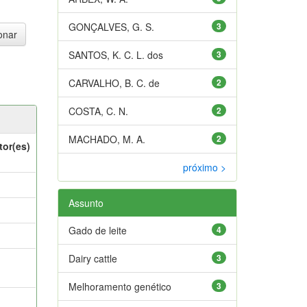
GONÇALVES, G. S.
3
SANTOS, K. C. L. dos
3
CARVALHO, B. C. de
2
COSTA, C. N.
2
MACHADO, M. A.
2
tor(es)
próximo >
Assunto
Gado de leite
4
Dairy cattle
3
Melhoramento genético
3