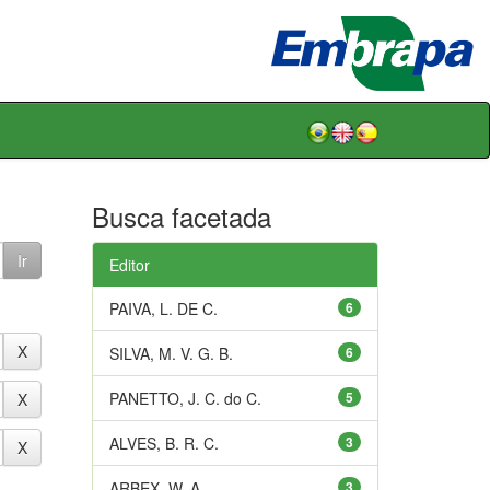
Busca facetada
Editor
PAIVA, L. DE C.
6
SILVA, M. V. G. B.
6
PANETTO, J. C. do C.
5
ALVES, B. R. C.
3
ARBEX, W. A.
3