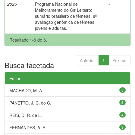
2025
Programa Nacional de
-
Melhoramento do Gir Leiteiro:
sumário brasileiro de fêmeas: 8ª
avaliação genômica de fêmeas
jovens e adultas.
Resultado 1-5 de 5.
Anterior
1
Póximo
Busca facetada
Editor
MACHADO, M. A.
5
PANETTO, J. C. do C.
5
REIS, D. R. de L.
4
FERNANDES, A. R.
3