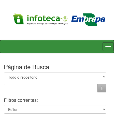
Skip
navigation
Página de Busca
Filtros correntes: