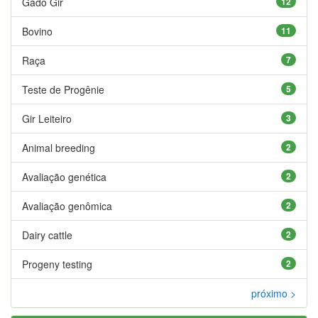
Gado Gir
12
Bovino
11
Raça
7
Teste de Progênie
5
Gir Leiteiro
3
Animal breeding
2
Avaliação genética
2
Avaliação genômica
2
Dairy cattle
2
Progeny testing
2
próximo >