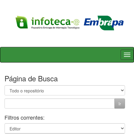
Skip
navigation
Página de Busca
Filtros correntes: