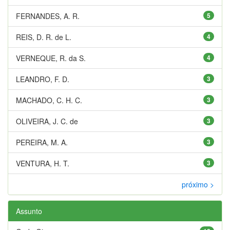
FERNANDES, A. R.
5
REIS, D. R. de L.
4
VERNEQUE, R. da S.
4
LEANDRO, F. D.
3
MACHADO, C. H. C.
3
OLIVEIRA, J. C. de
3
PEREIRA, M. A.
3
VENTURA, H. T.
3
próximo >
Assunto