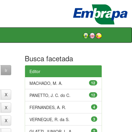
Busca facetada
Editor
MACHADO, M. A.
12
PANETTO, J. C. do C.
12
FERNANDES, A. R.
4
VERNEQUE, R. da S.
3
GLATZL JUNIOR, L. A.
2