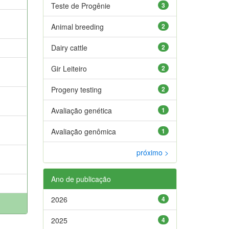
Teste de Progênie
3
Animal breeding
2
Dairy cattle
2
Gir Leiteiro
2
Progeny testing
2
Avaliação genética
1
Avaliação genômica
1
próximo >
Ano de publicação
2026
4
2025
4