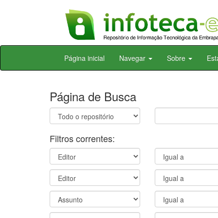
Skip
Página inicial
Navegar
Sobre
Est
navigation
Página de Busca
Filtros correntes: