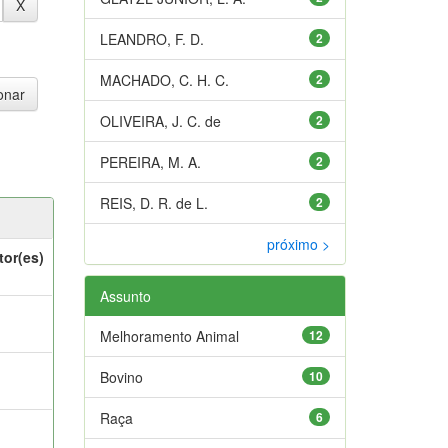
LEANDRO, F. D.
2
MACHADO, C. H. C.
2
OLIVEIRA, J. C. de
2
PEREIRA, M. A.
2
REIS, D. R. de L.
2
próximo >
tor(es)
Assunto
Melhoramento Animal
12
Bovino
10
Raça
6