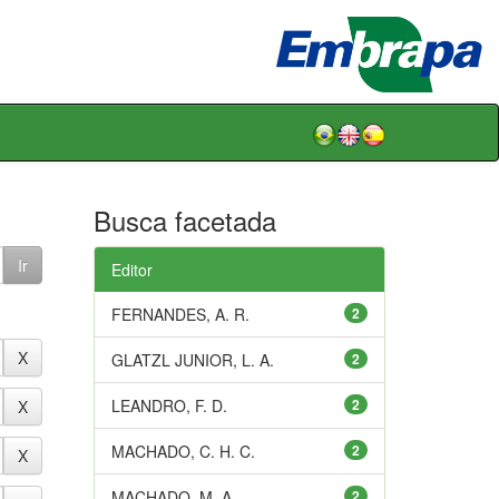
Busca facetada
Editor
FERNANDES, A. R.
2
GLATZL JUNIOR, L. A.
2
LEANDRO, F. D.
2
MACHADO, C. H. C.
2
MACHADO, M. A.
2