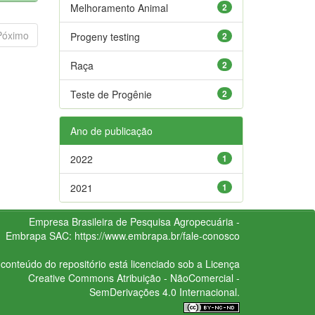
Melhoramento Animal
2
Póximo
Progeny testing
2
Raça
2
Teste de Progênie
2
Ano de publicação
2022
1
2021
1
Empresa Brasileira de Pesquisa Agropecuária -
Embrapa
SAC:
https://www.embrapa.br/fale-conosco
conteúdo do repositório está licenciado sob a Licença
Creative Commons
Atribuição - NãoComercial -
SemDerivações 4.0 Internacional.