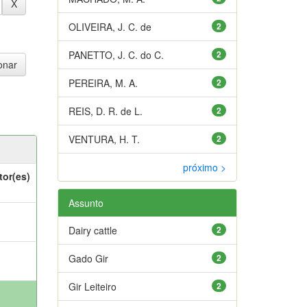
OLIVEIRA, J. C. de
2
PANETTO, J. C. do C.
2
PEREIRA, M. A.
2
REIS, D. R. de L.
2
VENTURA, H. T.
2
próximo >
tor(es)
Assunto
Dairy cattle
2
Gado Gir
2
Gir Leiteiro
2