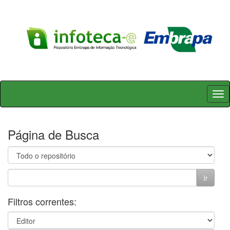
Skip
navigation
Página de Busca
Filtros correntes: