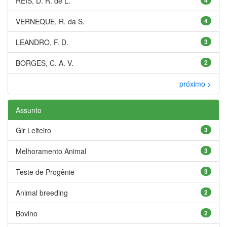
REIS, D. R. de L.
VERNEQUE, R. da S.
4
LEANDRO, F. D.
3
BORGES, C. A. V.
2
próximo >
Assunto
Gir Leiteiro
3
Melhoramento Animal
3
Teste de Progênie
3
Animal breeding
2
Bovino
2