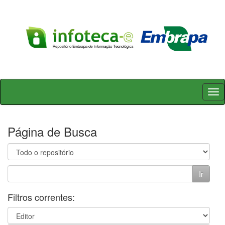
Skip
navigation
Página de Busca
Filtros correntes: