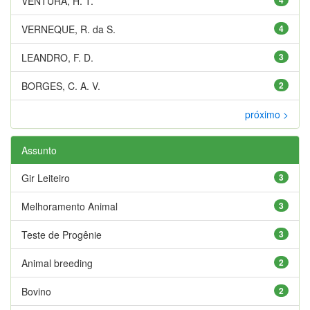
VENTURA, H. T.
VERNEQUE, R. da S.
4
LEANDRO, F. D.
3
BORGES, C. A. V.
2
próximo >
Assunto
Gir Leiteiro
3
Melhoramento Animal
3
Teste de Progênie
3
Animal breeding
2
Bovino
2