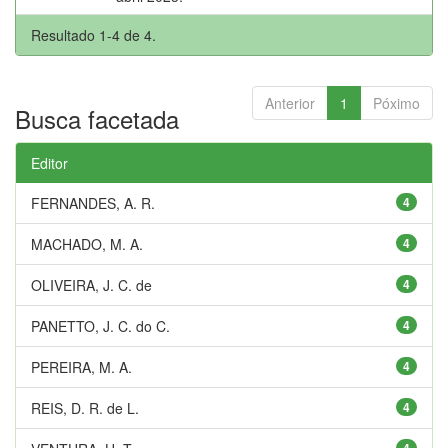
Resultado 1-4 de 4.
Anterior
1
Póximo
Busca facetada
Editor
FERNANDES, A. R.
4
MACHADO, M. A.
4
OLIVEIRA, J. C. de
4
PANETTO, J. C. do C.
4
PEREIRA, M. A.
4
REIS, D. R. de L.
4
4