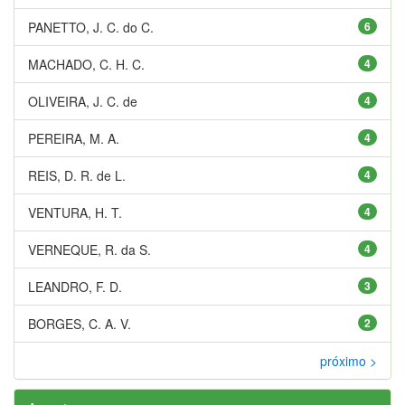
PANETTO, J. C. do C.
6
MACHADO, C. H. C.
4
OLIVEIRA, J. C. de
4
PEREIRA, M. A.
4
REIS, D. R. de L.
4
VENTURA, H. T.
4
VERNEQUE, R. da S.
4
LEANDRO, F. D.
3
BORGES, C. A. V.
2
próximo >