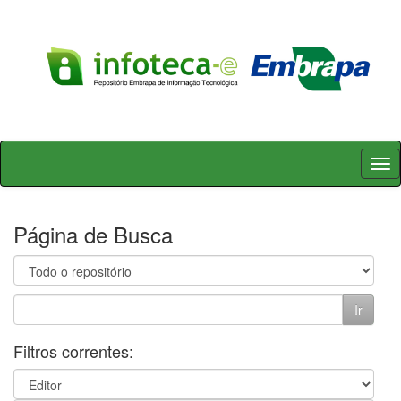
Skip
navigation
Página de Busca
Filtros correntes: