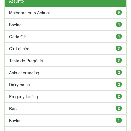
Assunto
Melhoramento Animal
5
Bovino
4
Gado Gir
4
Gir Leiteiro
3
Teste de Progênie
3
Animal breeding
2
Dairy cattle
2
Progeny testing
2
Raça
2
Bovine
1