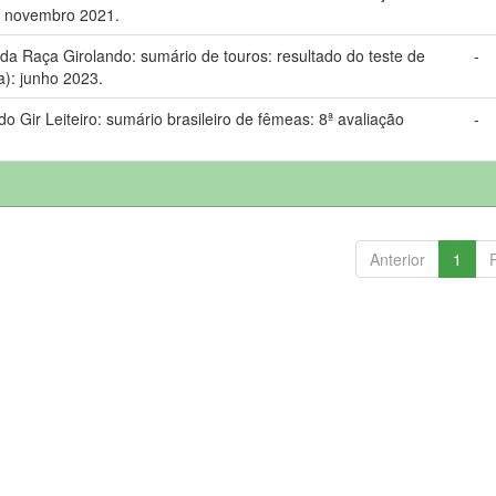
: novembro 2021.
 Raça Girolando: sumário de touros: resultado do teste de
-
a): junho 2023.
Gir Leiteiro: sumário brasileiro de fêmeas: 8ª avaliação
-
.
Anterior
1