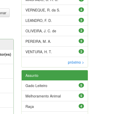
VERNEQUE, R. da S.
4
LEANDRO, F. D.
3
OLIVEIRA, J. C. de
3
PEREIRA, M. A.
3
VENTURA, H. T.
3
tor(es)
próximo >
Assunto
Gado Leiteiro
5
Melhoramento Animal
5
Raça
4