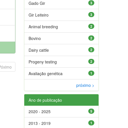
Gado Gir
3
Gir Leiteiro
3
Animal breeding
2
Bovino
2
Dairy cattle
2
Progeny testing
2
Póximo
Avaliação genética
1
próximo >
Ano de publicação
2020 - 2025
5
2013 - 2019
1