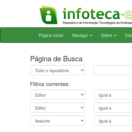
Skip
Página inicial
Navegar
Sobre
Est
navigation
Página de Busca
Filtros correntes: