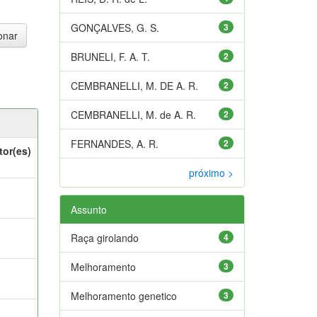
GONÇALVES, G. S.
3
BRUNELI, F. A. T.
2
CEMBRANELLI, M. DE A. R.
2
CEMBRANELLI, M. de A. R.
2
FERNANDES, A. R.
2
tor(es)
próximo >
Assunto
Raça girolando
4
Melhoramento
3
Melhoramento genetico
3