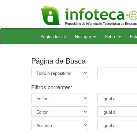
Skip
Página inicial
Navegar
Sobre
Est
navigation
Página de Busca
Filtros correntes: