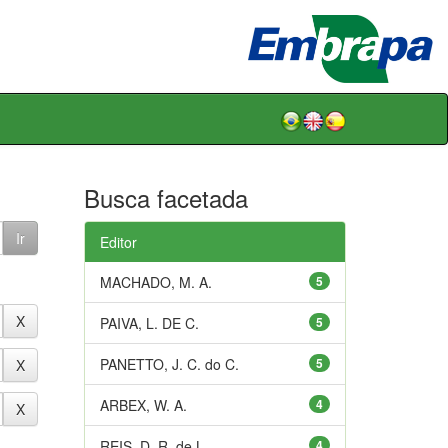
Busca facetada
Editor
MACHADO, M. A.
5
PAIVA, L. DE C.
5
PANETTO, J. C. do C.
5
ARBEX, W. A.
4
REIS, D. R. de L.
4