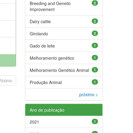
Breeding and Genetic
2
Improvement
Dairy cattle
2
Girolando
2
Gado de leite
1
Melhoramento genético
1
Melhoramento Genético Animal
1
Póximo
Produção Animal
1
próximo >
Ano de publicação
2021
1