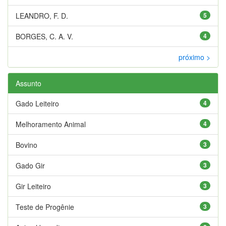
LEANDRO, F. D.
5
BORGES, C. A. V.
4
próximo >
Assunto
Gado Leiteiro
4
Melhoramento Animal
4
Bovino
3
Gado Gir
3
Gir Leiteiro
3
Teste de Progênie
3