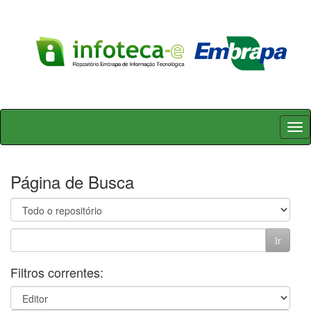
Skip
navigation
Página de Busca
Filtros correntes: