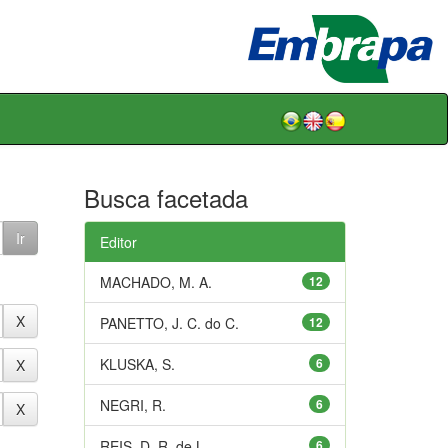
Busca facetada
Editor
MACHADO, M. A.
12
PANETTO, J. C. do C.
12
KLUSKA, S.
6
NEGRI, R.
6
REIS, D. R. de L.
6