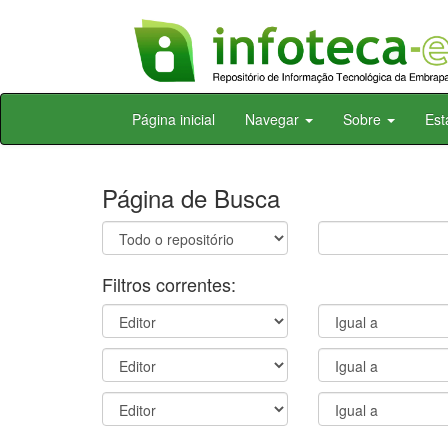
Skip
Página inicial
Navegar
Sobre
Est
navigation
Página de Busca
Filtros correntes: