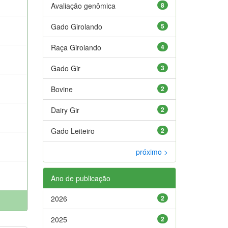
Avaliação genômica
8
Gado Girolando
5
Raça Girolando
4
Gado Gir
3
Bovine
2
Dairy Gir
2
Gado Leiteiro
2
próximo >
Ano de publicação
2026
2
2025
2