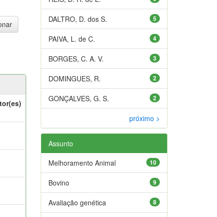
DALTRO, D. dos S.
5
PAIVA, L. de C.
4
BORGES, C. A. V.
3
DOMINGUES, R.
2
GONÇALVES, G. S.
2
tor(es)
próximo >
Assunto
Melhoramento Animal
10
Bovino
9
Avaliação genética
8