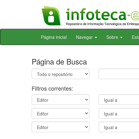
Skip
Página inicial
Navegar
Sobre
Est
navigation
Página de Busca
Filtros correntes: