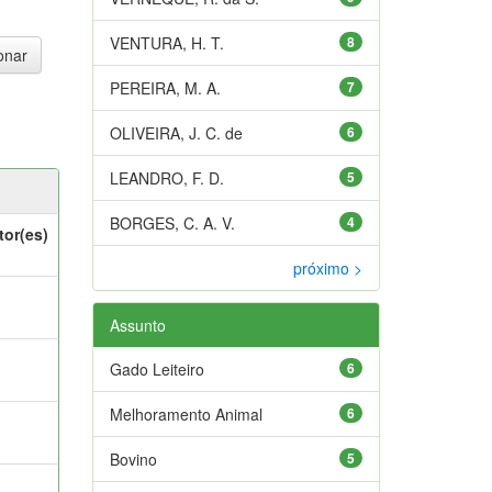
VENTURA, H. T.
8
PEREIRA, M. A.
7
OLIVEIRA, J. C. de
6
LEANDRO, F. D.
5
BORGES, C. A. V.
4
tor(es)
próximo >
Assunto
Gado Leiteiro
6
Melhoramento Animal
6
Bovino
5