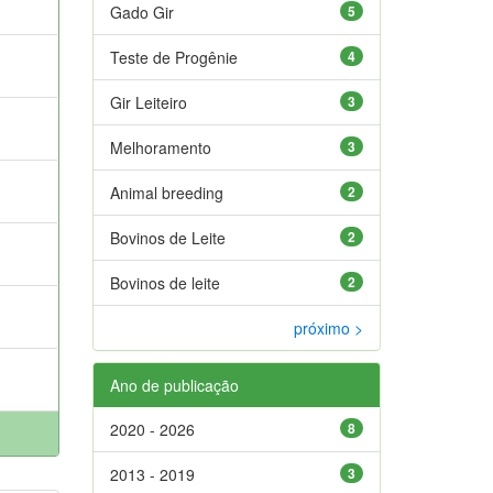
Gado Gir
5
Teste de Progênie
4
Gir Leiteiro
3
Melhoramento
3
Animal breeding
2
Bovinos de Leite
2
Bovinos de leite
2
próximo >
Ano de publicação
2020 - 2026
8
2013 - 2019
3