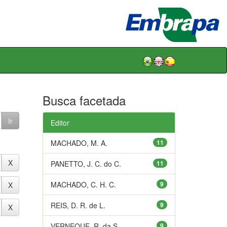
Busca facetada
Editor
MACHADO, M. A.
11
PANETTO, J. C. do C.
11
MACHADO, C. H. C.
9
REIS, D. R. de L.
9
VERNEQUE, R. da S.
9