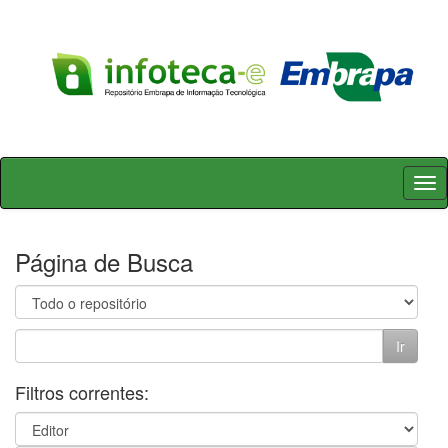
Skip
navigation
Página de Busca
Filtros correntes: