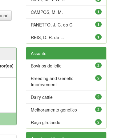
CAMPOS, M. M.
1
PANETTO, J. C. do C.
1
REIS, D. R. de L.
1
Assunto
tor(es)
Bovinos de leite
2
Breeding and Genetic
2
Improvement
Dairy cattle
2
Melhoramento genetico
2
Raça girolando
2