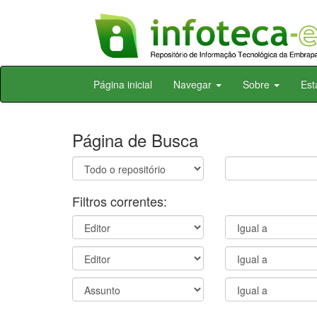
Skip
Página inicial
Navegar
Sobre
Est
navigation
Página de Busca
Filtros correntes: