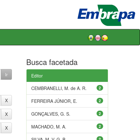
Busca facetada
Editor
CEMBRANELLI, M. de A. R.
2
FERREIRA JÚNIOR, E.
2
GONÇALVES, G. S.
2
MACHADO, M. A.
2
SILVA, M. V. G. B.
2