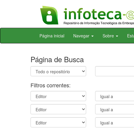
Skip
Página inicial
Navegar
Sobre
Est
navigation
Página de Busca
Filtros correntes: