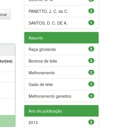
PANETTO, J. C. do C.
2
SANTOS, D. C. DE A.
1
Assunto
Raça girolando
3
tor(es)
Bovinos de leite
2
Melhoramento
2
Gado de leite
1
Melhoramento genetico
1
Ano de publicação
2013
3