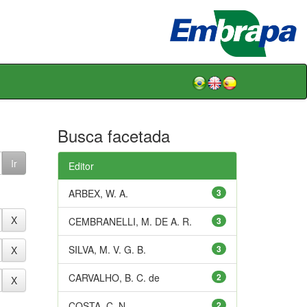
Busca facetada
Editor
ARBEX, W. A.
3
CEMBRANELLI, M. DE A. R.
3
SILVA, M. V. G. B.
3
CARVALHO, B. C. de
2
COSTA, C. N.
2