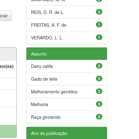
REIS, D. R. de L.
2
FREITAS, A. F. de
1
VERARDO, L. L.
1
Assunto
tor(es)
Dairy cattle
3
Gado de leite
3
Melhoramento genético
3
Melhoria
3
Raça girolando
3
Ano de publicação