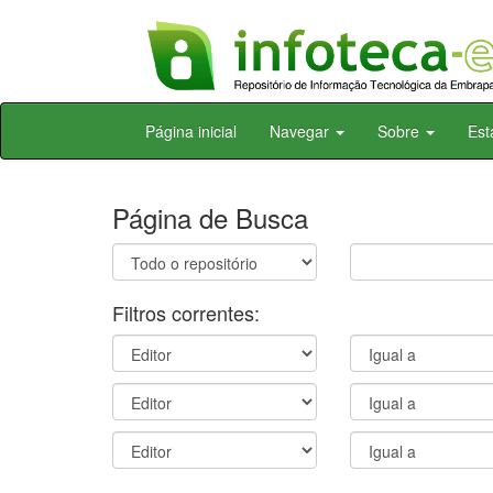
Skip
Página inicial
Navegar
Sobre
Est
navigation
Página de Busca
Filtros correntes: