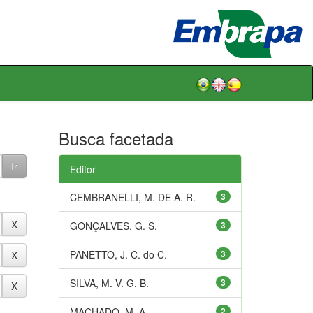
Busca facetada
Editor
CEMBRANELLI, M. DE A. R.
3
GONÇALVES, G. S.
3
PANETTO, J. C. do C.
3
SILVA, M. V. G. B.
3
MACHADO, M. A.
2