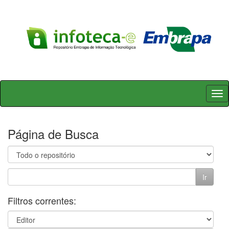
Skip
navigation
Página de Busca
Filtros correntes: