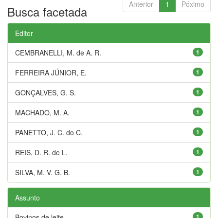
Anterior
1
Póximo
Busca facetada
Editor
CEMBRANELLI, M. de A. R.
1
FERREIRA JÚNIOR, E.
1
GONÇALVES, G. S.
1
MACHADO, M. A.
1
PANETTO, J. C. do C.
1
REIS, D. R. de L.
1
SILVA, M. V. G. B.
1
Assunto
Bovinos de leite
1