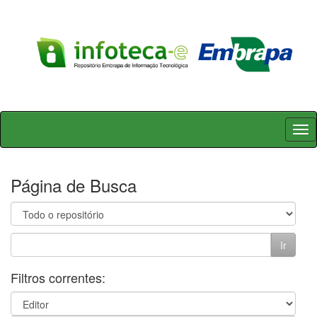
Skip
navigation
Página de Busca
Filtros correntes: