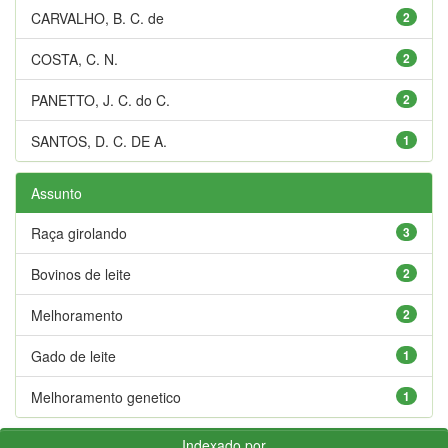
CARVALHO, B. C. de
2
COSTA, C. N.
2
PANETTO, J. C. do C.
2
SANTOS, D. C. DE A.
1
Assunto
Raça girolando
3
Bovinos de leite
2
Melhoramento
2
Gado de leite
1
Melhoramento genetico
1
Indexado por