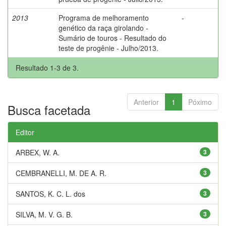
2013
Programa de melhoramento
-
genético da raça girolando -
Sumário de touros - Resultado do
teste de progênie - Julho/2013.
Resultado 1-3 de 3.
Anterior
1
Póximo
Busca facetada
Editor
ARBEX, W. A.
3
CEMBRANELLI, M. DE A. R.
3
SANTOS, K. C. L. dos
3
SILVA, M. V. G. B.
3