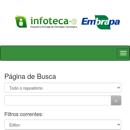
Skip
navigation
Página de Busca
Filtros correntes: