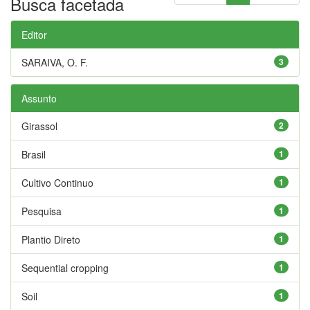
Busca facetada
Editor
SARAIVA, O. F.
3
Assunto
Girassol
2
Brasil
1
Cultivo Continuo
1
Pesquisa
1
Plantio Direto
1
Sequential cropping
1
Soil
1