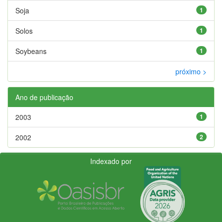
Soja
1
Solos
1
Soybeans
1
próximo >
Ano de publicação
2003
1
2002
2
Indexado por