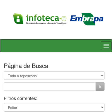
Skip
navigation
Página de Busca
Filtros correntes: