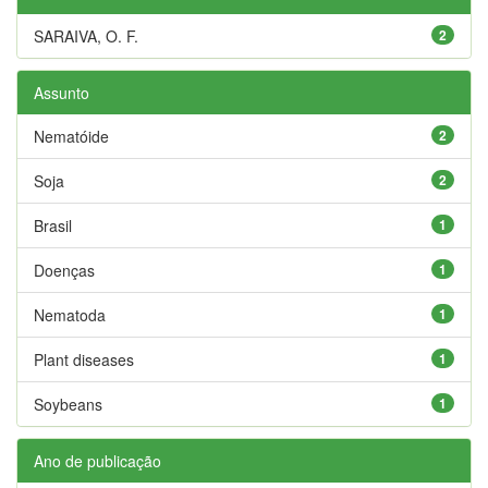
SARAIVA, O. F.
2
Assunto
Nematóide
2
Soja
2
Brasil
1
Doenças
1
Nematoda
1
Plant diseases
1
Soybeans
1
Ano de publicação