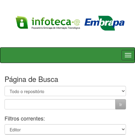
Skip
navigation
Página de Busca
Filtros correntes: