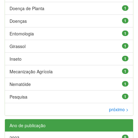
Doença de Planta
1
Doenças
1
Entomologia
1
Girassol
1
Inseto
1
Mecanização Agrícola
1
Nematóide
1
Pesquisa
1
próximo >
Ano de publicação
2003
5