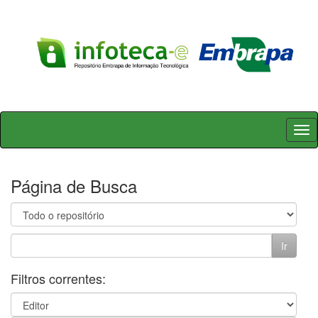
Skip
navigation
Página de Busca
Filtros correntes: