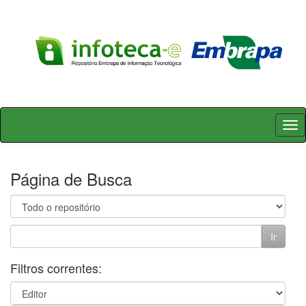
Skip
navigation
Página de Busca
Filtros correntes: