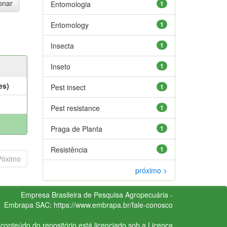
Entomologia
1
Entomology
1
Insecta
1
Inseto
1
es)
Pest insect
1
Pest resistance
1
Praga de Planta
1
Resistência
1
Póximo
próximo >
Empresa Brasileira de Pesquisa Agropecuária -
Embrapa
SAC:
https://www.embrapa.br/fale-conosco
conteúdo do repositório está licenciado sob a Licença