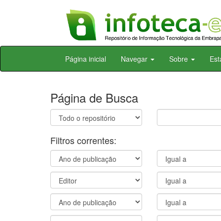
Skip
Página inicial
Navegar
Sobre
Est
navigation
Página de Busca
Filtros correntes: