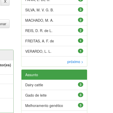
SILVA, M. V. G. B.
3
MACHADO, M. A.
2
REIS, D. R. de L.
2
FREITAS, A. F. de
1
VERARDO, L. L.
1
próximo >
tor(es)
Assunto
Dairy cattle
3
Gado de leite
3
Melhoramento genético
3