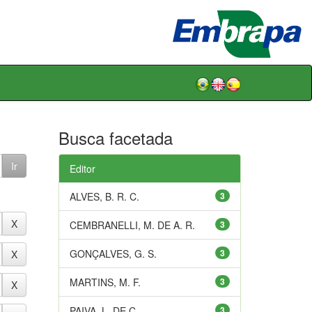
Busca facetada
Editor
ALVES, B. R. C.
3
CEMBRANELLI, M. DE A. R.
3
GONÇALVES, G. S.
3
MARTINS, M. F.
3
PAIVA, L. DE C.
3