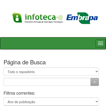
Skip
navigation
Página de Busca
Filtros correntes: