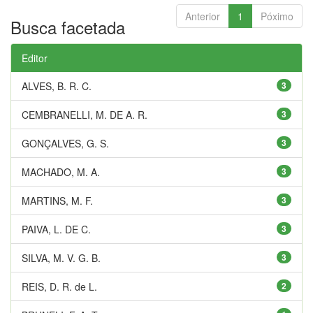
Anterior
1
Póximo
Busca facetada
Editor
ALVES, B. R. C.
3
CEMBRANELLI, M. DE A. R.
3
GONÇALVES, G. S.
3
MACHADO, M. A.
3
MARTINS, M. F.
3
PAIVA, L. DE C.
3
SILVA, M. V. G. B.
3
REIS, D. R. de L.
2