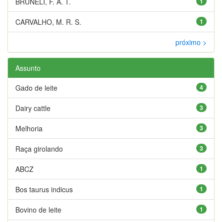
BRUNELI, F. A. T.
1
CARVALHO, M. R. S.
1
próximo >
Assunto
Gado de leite
4
Dairy cattle
3
Melhoria
3
Raça girolando
3
ABCZ
1
Bos taurus indicus
1
Bovino de leite
1