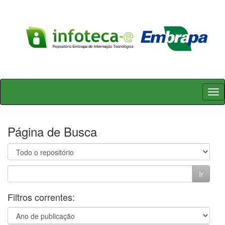
Skip
navigation
Página de Busca
Filtros correntes: