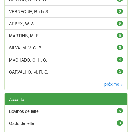
VERNEQUE, R. da S.
6
ARBEX, W. A.
5
MARTINS, M. F.
5
SILVA, M. V. G. B.
5
MACHADO, C. H. C.
4
CARVALHO, M. R. S.
3
próximo >
Assunto
Bovinos de leite
6
Gado de leite
3