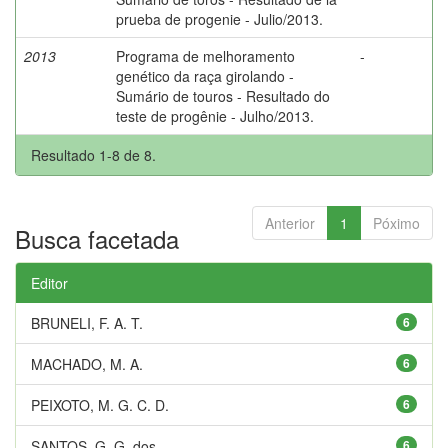
prueba de progenie - Julio/2013.
2013
Programa de melhoramento
-
genético da raça girolando -
Sumário de touros - Resultado do
teste de progênie - Julho/2013.
Resultado 1-8 de 8.
Anterior
1
Póximo
Busca facetada
Editor
BRUNELI, F. A. T.
6
MACHADO, M. A.
6
PEIXOTO, M. G. C. D.
6
SANTOS, G. G. dos
6